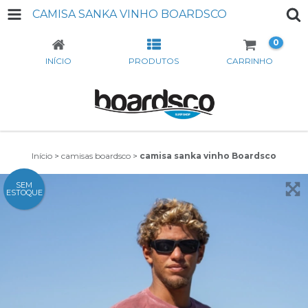
CAMISA SANKA VINHO BOARDSCO
0
INÍCIO
PRODUTOS
CARRINHO
Início
>
camisas boardsco
>
camisa sanka vinho Boardsco
SEM
ESTOQUE