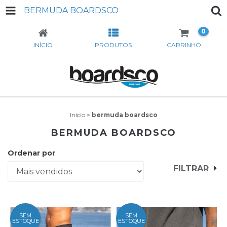
BERMUDA BOARDSCO
0
INÍCIO
PRODUTOS
CARRINHO
Início
>
bermuda boardsco
BERMUDA BOARDSCO
Ordenar por
FILTRAR
SEM
SEM
ESTOQUE
ESTOQUE