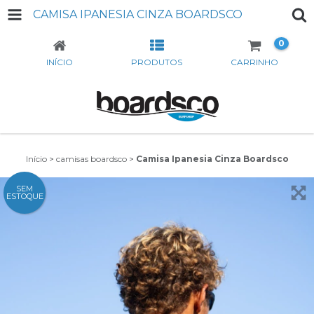
CAMISA IPANESIA CINZA BOARDSCO
0
INÍCIO
PRODUTOS
CARRINHO
Início
>
camisas boardsco
>
Camisa Ipanesia Cinza Boardsco
SEM
ESTOQUE