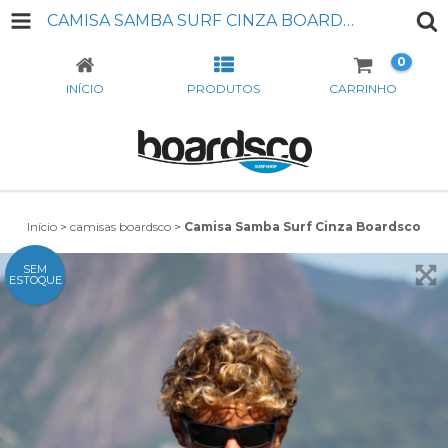
CAMISA SAMBA SURF CINZA BOARDSCO
0
INÍCIO
PRODUTOS
CARRINHO
Início
>
camisas boardsco
>
Camisa Samba Surf Cinza Boardsco
SEM
ESTOQUE