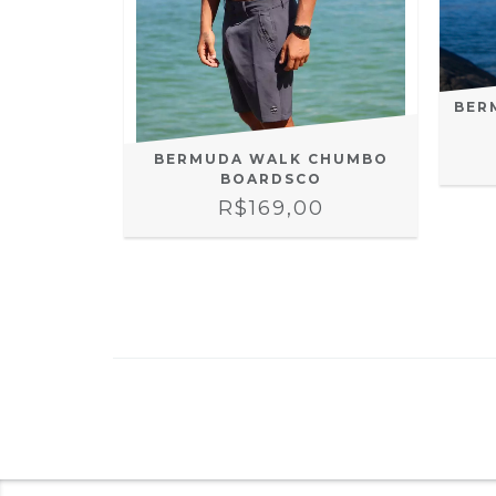
BER
 VERDE
BERMUDA WALK CHUMBO
DSCO
BOARDSCO
0
R$169,00