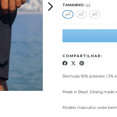
TAMANHO:
44
44
42
40
COMPARTILHAR:
Bermuda 95% poliester / 5% e
.
Made in Brazil. Desing made i
.
Modelo masculino veste berm